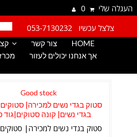
העגלה שלי
0
צלצל עכשיו 053-7130232
HOME
צור קשר
קצת
אך אנחנו יכולים לעזור
מכרזי
Good stock
סטוק בגדי נשים למכירה| סטוקים
בגדי נשים| קונה סטוקים|גוד 
סטוק בגדי נשים למכירה| סטוקים