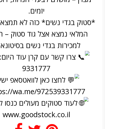
יזמים.
*סטוק בגדי נשים* כזה לא תמצאו 
המלאי נמצא אצל גוד סטוק – ה
למכירות בגדי נשים בסיטונאו
9331777
לחצו כאן לוואטסאפ ישי
ps://wa.me/972539331777
לעוד סטוקים מעולים כנסו ל
www.goodstock.co.il