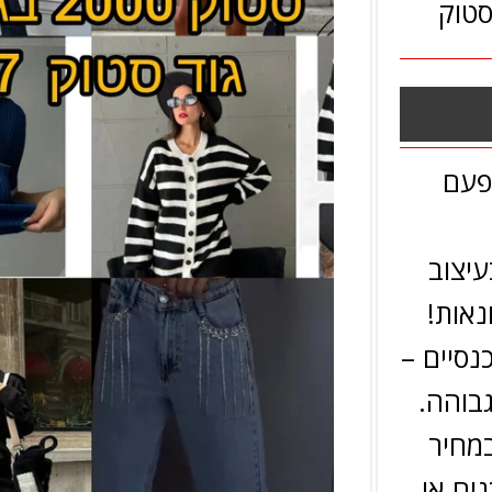
סטוק
פעם
עיצוב
נאות!
נסיים –
בוהה.
במחיר
נים או