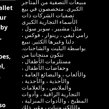
مبيعات التصفية من المتاجر
allet
الكبرى. متخصصون في بيع
تصفيات الشركات ذات
ur
الأسماء التجارية الكبرى
aby
مثل: مشبير ، سوبر سول ،
رامي ليفي ، رينوار ، فوكس ،
,
دلتا وغيرها الكثير. نبيع
بواسطة البليت والشاحنات.
تتكون منتجاتنا من
oes,
مستلزمات الأطفال ،
l,
وحفاضات الأطفال ،
والألعاب ، والبضائع العامة ،
,
والأحذية ، والأحذية ،
والملابس ، والعلامات
التجارية الراقية ، وأدوات
المطبخ ، والأدوات المنزلية ،
so
والإلكترونيات ، وغير ذلك