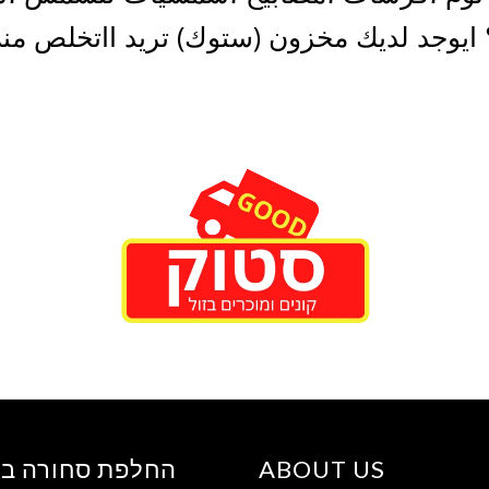
؟ ايوجد لديك مخزون (ستوك) تريد ااتخلص منه
ABOUT US
החלפת סחורה ב