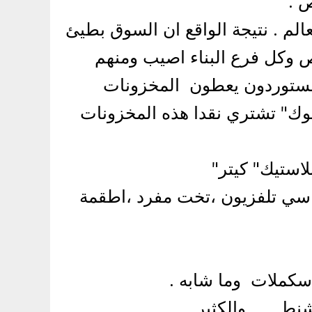
 .
لم . نتيجة الواقع ان السوق بطيئ
ص وكل فرع البناء اصيب ومنهم
المستوردون يعطون المخزونات
توك" تشتري نقدا هذه المخزونات
لاستيك" كيتر"
راسي تلفزيون ،تخت مفرد ،اطقمة
......والكثير .