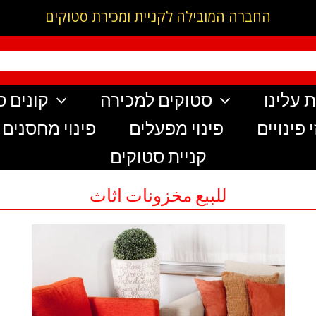
החברה המובילה לקניית ומכירת סטוקים
 עלינו
סטוקים למכירה
קונים ס
 פינויים
פינוי מפעלים
פינוי מחסנים
קניית סטוקים
للببع مخزونات اثاث