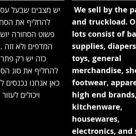
We sell by the p
יש מצבים שבעל עסק
and truckload. O
להחליף את הסחו
lots consist of b
פשוט הסחורה יוש
supplies, diapers
המדפים ולא זזה .
toys, general
כזה יש רק פתרו
merchandise, sh
להחליף את סוג הסח
footwear, appare
כאן אנחנו נכנסים ל
high end brands
ויכולים לעזור בקלות
kitchenware,
housewares,
electronics, and 