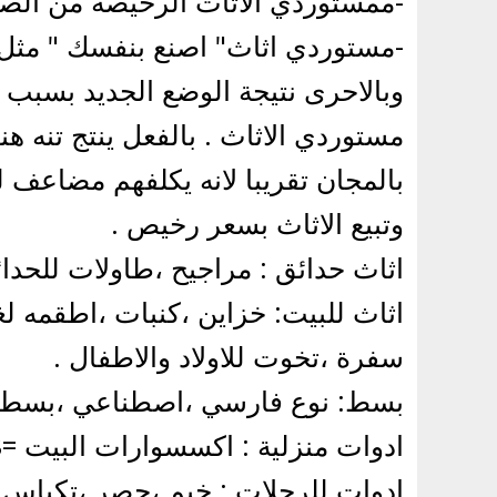
-ممستوردي الاثاث الرخيصة من الصي
-مستوردي اثاث" اصنع بنفسك " مثل ا
وبالاحرى نتيجة الوضع الجديد بسبب 
مستوردي الاثاث . بالفعل ينتج تنه
بالمجان تقريبا لانه يكلفهم مضاعف 
وتبيع الاثاث بسعر رخيص .
اثاث حدائق : مراجيح ،طاولات للحدائ
اثاث للبيت: خزاين ،كنبات ،اطقمه 
سفرة ،تخوت للاولاد والاطفال .
بسط: نوع فارسي ،اصطناعي ،بسط لل
ادوات منزلية : اكسسوارات البيت =D8كل الادوات والتجهيزات للبيت شراشف ،اسكملات وما شابه .
ادوات للرحلات : خيم ،حصر ،تكياس 