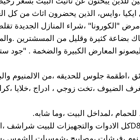
ن للذين يبحثون عن تاثيث البيت بسعر رخيص
يكيا ،وايس، الذين يحضرون اثاث من كل العا
مرض "الكورونا" ،شراء المنازل الجديدة تقل
 هناك بضاعة كثيرة وقليل من المسشترين .و
ليصونو المعارض الكبيرة والضخمة . "جود س
ق ،اطقمة جلوس للحديقه ،من الالمنيوم والب
لغرف الضيوف ،تخت زوجي ، ادراج ،خلايا ،ك
حمام ،لمداخل البيت ،وما شابه.
نوم ،فرشات ،مصابيح ،شمسيات للشمس ،شنط 