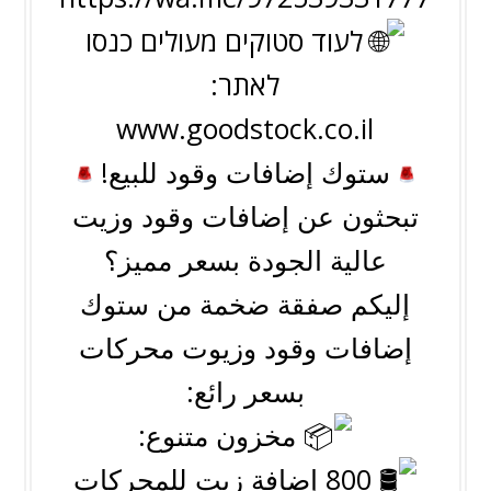
לעוד סטוקים מעולים כנסו
לאתר:
www.goodstock.co.il
ستوك إضافات وقود للبيع!
تبحثون عن إضافات وقود وزيت
عالية الجودة بسعر مميز؟
إليكم صفقة ضخمة من ستوك
إضافات وقود وزيوت محركات
بسعر رائع:
مخزون متنوع:
800 إضافة زيت للمحركات