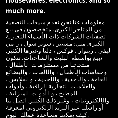
housewares, electronics, and so
much more.
معلومات عنا نحن نقدم مبيعات التصفية
من المتاجر الكبرى. متخصصون في بيع
تصفيات الشركات ذات الأسماء التجارية
الكبرى مثل: مشبير ، سوبر سول ، رامي
ليفي ، رينوار ، فوكس ، دلتا وغيرها الكثير.
نبيع بواسطة البليت والشاحنات. تتكون
منتجاتنا من مستلزمات الأطفال ،
وحفاضات الأطفال ، والألعاب ، والبضائع
العامة ، والأحذية ، والأحذية ، والملابس ،
والعلامات التجارية الراقية ، وأدوات
المطبخ ، والأدوات المنزلية ،
والإلكترونيات ، وغير ذلك الكثير. اتصل بنا
أو راسلنا عبر البريد الإلكتروني لمعرفة
كيف يمكننا مساعدة عملك اليوم!